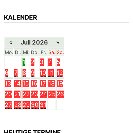
KALENDER
«
Juli 2026
»
Mo.
Di.
Mi.
Do.
Fr.
Sa.
So.
1
2
3
4
5
6
7
8
9
10
11
12
13
14
15
16
17
18
19
20
21
22
23
24
25
26
27
28
29
30
31
HEUTIGE TERMINE