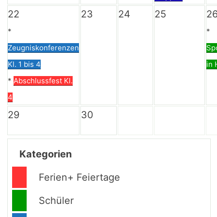
22
23
24
25
2
*
*
Zeugniskonferenzen
Sp
Kl. 1 bis 4
in
*
Abschlussfest Kl.
4
29
30
Kategorien
Ferien+ Feiertage
Schüler