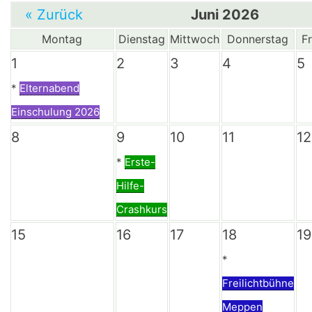
« Zurück
Juni 2026
Montag
Dienstag
Mittwoch
Donnerstag
Fr
1
2
3
4
5
*
Elternabend
Einschulung 2026
8
9
10
11
12
*
Erste-
Hilfe-
Crashkurs
15
16
17
18
19
*
Freilichtbühne
Meppen