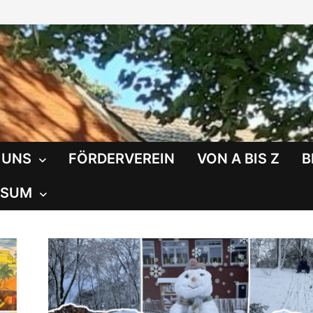
 UNS
FÖRDERVEREIN
VON A BIS Z
B
SSUM