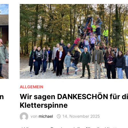
ALLGEMEIN
en
Wir sagen DANKESCHÖN für d
Kletterspinne
von
michael
14. November 2025