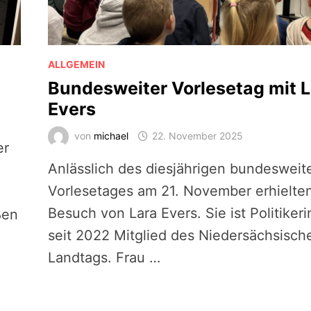
ALLGEMEIN
Bundesweiter Vorlesetag mit L
Evers
von
michael
22. November 2025
er
Anlässlich des diesjährigen bundesweit
Vorlesetages am 21. November erhielten
Besuch von Lara Evers. Sie ist Politiker
ßen
seit 2022 Mitglied des Niedersächsisch
Landtags. Frau …