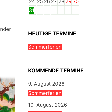
24
25
26
27
28
29
30
31
inder
HEUTIGE TERMINE
n
Sommerferien
KOMMENDE TERMINE
9. August 2026
Sommerferien
10. August 2026