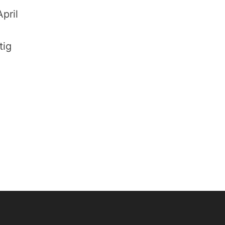
pril
tig