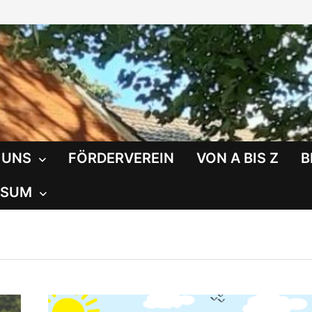
 UNS
FÖRDERVEREIN
VON A BIS Z
B
SSUM