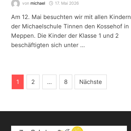
von
michael
17. Mai 2026
Am 12. Mai besuchten wir mit allen Kinder
der Michaelschule Tinnen den Kossehof in
Meppen. Die Kinder der Klasse 1 und 2
beschäftigten sich unter …
Seitennummerierung
1
2
…
8
Nächste
der
Beiträge