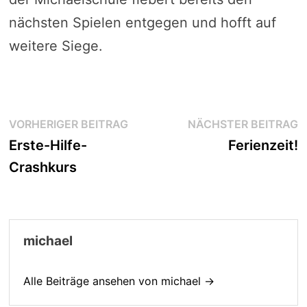
nächsten Spielen entgegen und hofft auf
weitere Siege.
Beitragsnavigation
Vorheriger
N
VORHERIGER BEITRAG
NÄCHSTER BEITRAG
Beitrag:
B
Erste-Hilfe-
Ferienzeit!
Crashkurs
michael
Alle Beiträge ansehen von michael →