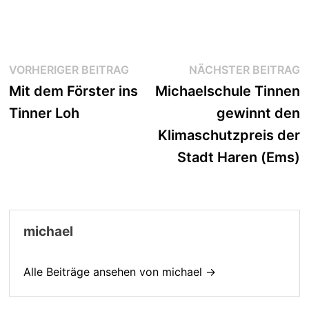
Beitragsnavigation
Vorheriger
N
VORHERIGER BEITRAG
NÄCHSTER BEITRAG
Beitrag:
B
Mit dem Förster ins
Michaelschule Tinnen
Tinner Loh
gewinnt den
Klimaschutzpreis der
Stadt Haren (Ems)
michael
Alle Beiträge ansehen von michael →