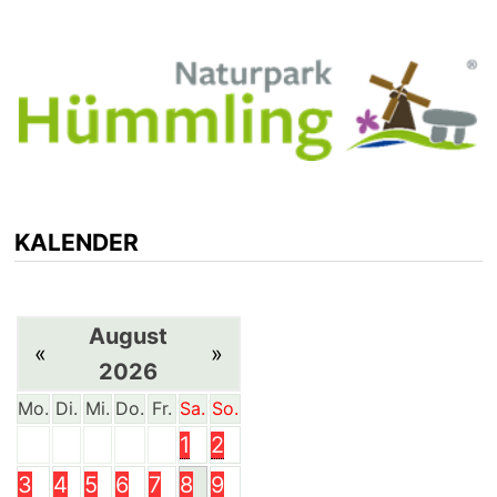
KALENDER
August
«
»
2026
Mo.
Di.
Mi.
Do.
Fr.
Sa.
So.
1
2
3
4
5
6
7
8
9